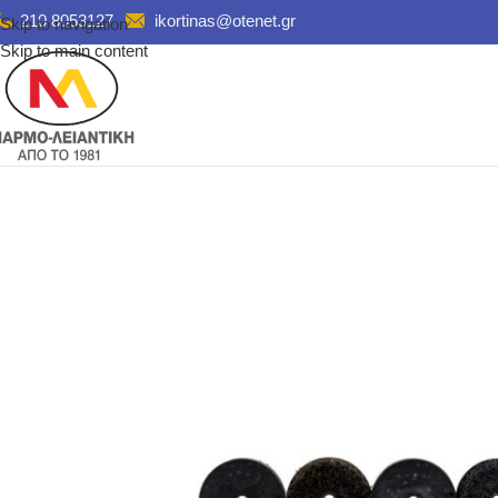
210 8053127
ikortinas@otenet.gr
Skip to navigation
Skip to main content