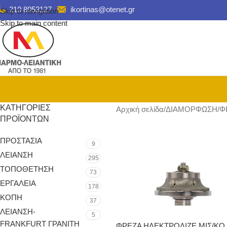
210 8053127
ikortinas@otenet.gr
Skip to navigation
Skip to main content
ΚΑΤΗΓΟΡΊΕΣ
Αρχική σελίδα
ΔΙΑΜΟΡΦΩΣΗ
Φ
ΠΡΟΪΌΝΤΩΝ
ΠΡΟΣΤΑΣΙΑ
9
ΛΕΙΑΝΣΗ
295
ΤΟΠΟΘΕΤΗΣΗ
73
ΕΡΓΑΛΕΙΑ
178
ΚΟΠΗ
37
ΛΕΙΑΝΣΗ-
5
FRANKFURT ΓΡΑΝΙΤΗ
ΦΡΕΖΑ ΗΛΕΚΤΡΟΛΙΖΕ ΜΙΣ/ΚΟ