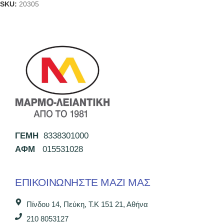
SKU:
20305
ΓΕΜΗ
8338301000
ΑΦΜ
015531028
ΕΠΙΚΟΙΝΩΝΉΣΤΕ ΜΑΖΊ ΜΑΣ
Πίνδου 14, Πεύκη, Τ.Κ 151 21, Αθήνα
210 8053127