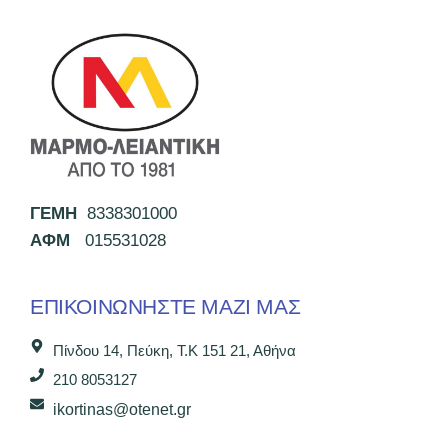
ΓΕΜΗ
8338301000
ΑΦΜ
015531028
ΕΠΙΚΟΙΝΩΝΉΣΤΕ ΜΑΖΊ ΜΑΣ
Πίνδου 14, Πεύκη, Τ.Κ 151 21, Αθήνα
210 8053127
ikortinas@otenet.gr