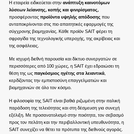
Η εταιρεία ειδικεύεται στην
ανάπτυξη καινοτόμων
λύσεων λείανσης, κοπής και φινιρίσματος,
προσφέροντας
προϊόντα υψηλής απόδοσης
που
ανταποκρίνονται στις πιο απαιτητικές εφαρμογές της
σύγχρονης βιομηχανίας. Κάθε προϊόν SAIT φέρει τη
σφραγίδα της τεχνολογικής υπεροχής, της ακρίβειας και
της ασφάλειας.
Με ισχυρή διεθνή παρουσία και δίκτυο συνεργατών σε
περισσότερες από 100 χώρες, η SAIT έχει εδραιώσει τη
θέση της ως
παγκόσμιος ηγέτης στα λειαντικά
,
κερδίζοντας την εμπιστοσύνη επαγγελματιών και
βιομηχανιών σε όλο τον κόσμο.
Η φιλοσοφία της SAIT είναι βαθιά ριζωμένη στην ιταλική
παράδοση της τελειότητας και στη δέσμευση για συνεχή
εξέλιξη. Με προσανατολισμό στην ποιότητα, τον σεβασμό
προς τον πελάτη και την περιβαλλοντική υπευθυνότητα, η
SAIT συνεχίζει να θέτει τα πρότυπα της διεθνούς αγοράς.