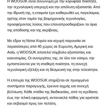
Η WOOSUK είναι συνώνυμη με την κορυφαία ποιότητα,
την τεχνολογική υπεροχή και την απόλυτη αξιοπιστία. Από
την ίδρυσή της, η εταιρεία έχει καθιερωθεί ως παγκόσμιος
ηγέτης στον τομέα της βιομηχανικής τεχνολογίας,
προσφέροντας λύσεις που επαναπροσδιορίζουν τα όρια
της απόδοσης και της ακρίβειας.
Με έδρα τη Νότια Κορέα και ισχυρή παρουσία σε
περισσότερες από 40 χώρες σε Ευρώπη, Αμερική και
Ασία, η WOOSUK αποτελεί σύμβολο αξιοπιστίας και
καινοτομίας. Οι συνεργάτες της, σε όλο τον κόσμο, την
εμπιστεύονται για τη σταθερή ποιότητα, τη συνεχή
τεχνολογική εξέλιξη και τη δέσμευσή της στην τελειότητα.
Η επιτυχία της WOOSUK στηρίζεται σε προηγμένα
συστήματα παραγωγής, έρευνα αιχμής και συνεχή
βελτίωση. Κάθε στάδιο της διαδικασίας, από τη σχεδίαση
έως την τελική εφαρμογή, αντανακλά πάθος για αριστεία
και σεβασμό προς τον πελάτη.