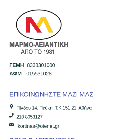
ΓΕΜΗ
8338301000
ΑΦΜ
015531028
ΕΠΙΚΟΙΝΩΝΉΣΤΕ ΜΑΖΊ ΜΑΣ
Πίνδου 14, Πεύκη, Τ.Κ 151 21, Αθήνα
210 8053127
ikortinas@otenet.gr