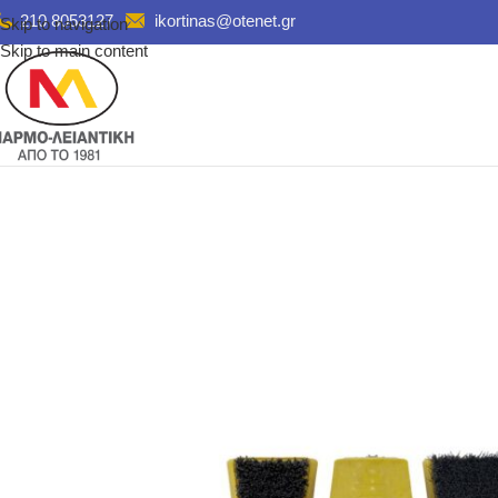
210 8053127
ikortinas@otenet.gr
Skip to navigation
Skip to main content