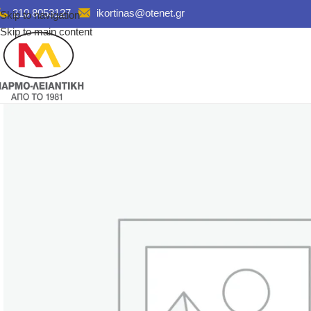
210 8053127
ikortinas@otenet.gr
Skip to navigation
Skip to main content