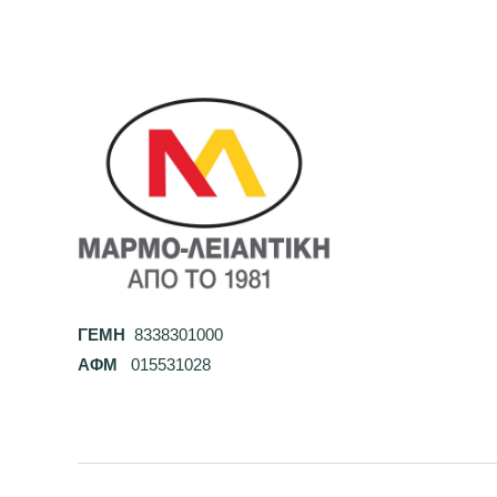
ΓΕΜΗ
8338301000
ΑΦΜ
015531028