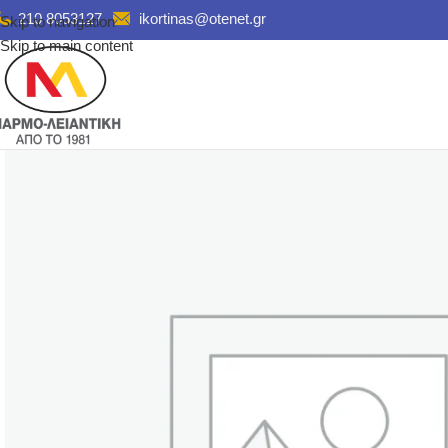
210 8053127
ikortinas@otenet.gr
Skip to navigation
Skip to main content