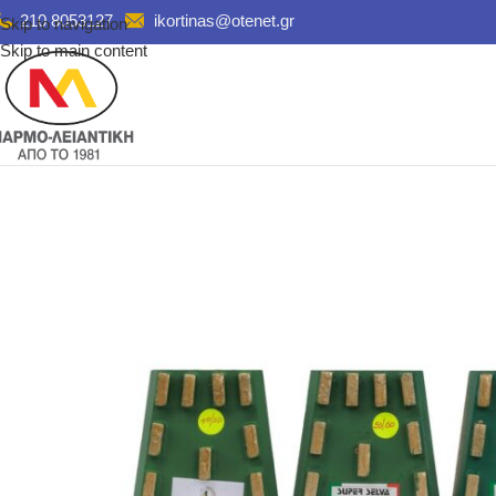
210 8053127
ikortinas@otenet.gr
Skip to navigation
Skip to main content