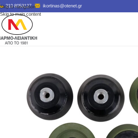
210 8053127
ikortinas@otenet.gr
Skip to navigation
Skip to main content