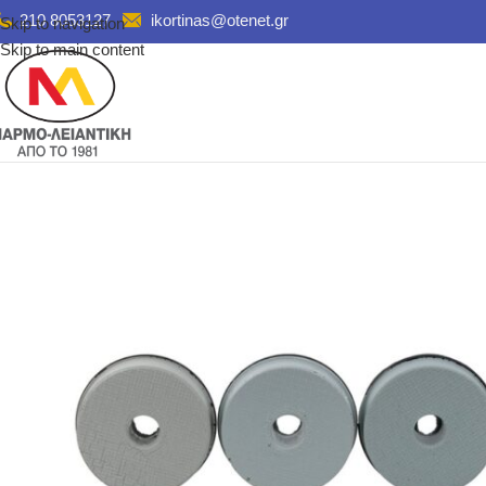
210 8053127
ikortinas@otenet.gr
Skip to navigation
Skip to main content