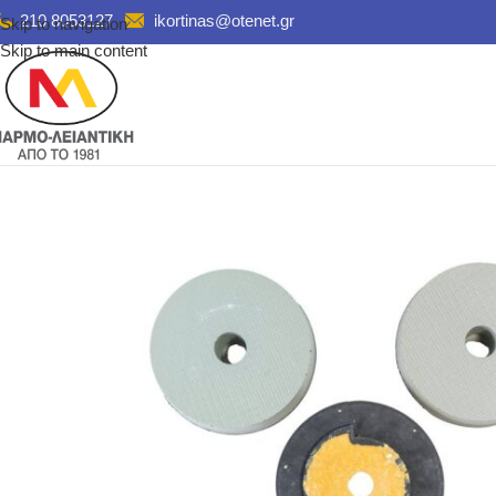
210 8053127
ikortinas@otenet.gr
Skip to navigation
Skip to main content