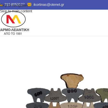
210 8053127
ikortinas@otenet.gr
Skip to navigation
Skip to main content