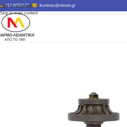
210 8053127
ikortinas@otenet.gr
Skip to navigation
Skip to main content