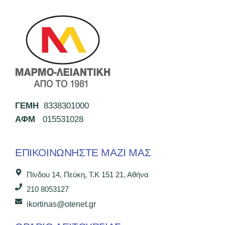
ΓΕΜΗ
8338301000
ΑΦΜ
015531028
ΕΠΙΚΟΙΝΩΝΉΣΤΕ ΜΑΖΊ ΜΑΣ
Πίνδου 14, Πεύκη, Τ.Κ 151 21, Αθήνα
210 8053127
ikortinas@otenet.gr