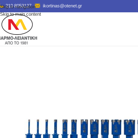
210 8053127
ikortinas@otenet.gr
Skip to navigation
Skip to main content