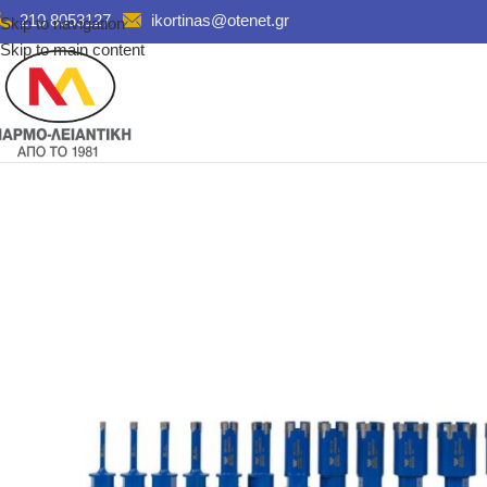
210 8053127
ikortinas@otenet.gr
Skip to navigation
Skip to main content