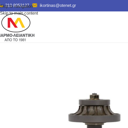
210 8053127
ikortinas@otenet.gr
Skip to navigation
Skip to main content