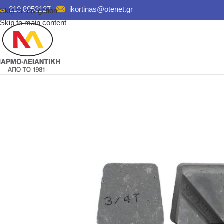
210 8053127
ikortinas@otenet.gr
Skip to navigation
Skip to main content