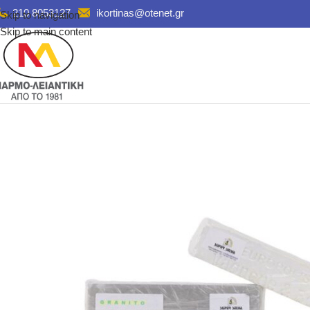
210 8053127
ikortinas@otenet.gr
Skip to navigation
Skip to main content